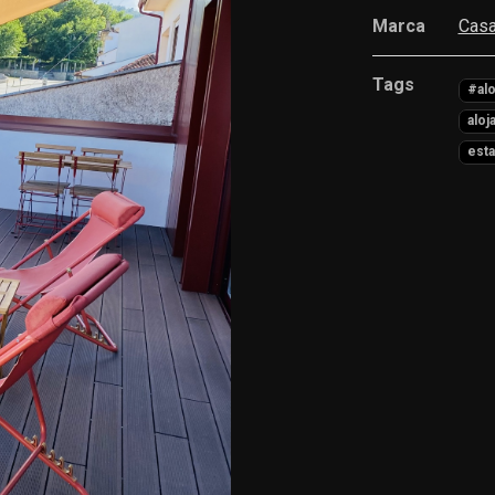
Marca
Casa
Tags
#al
aloj
esta
Características