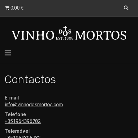
0,00 €
Toggle
navigation
Contactos
E-mail
info@vinhodosmortos.com
Telefone
+351964396782
Telemóvel
+351964396782